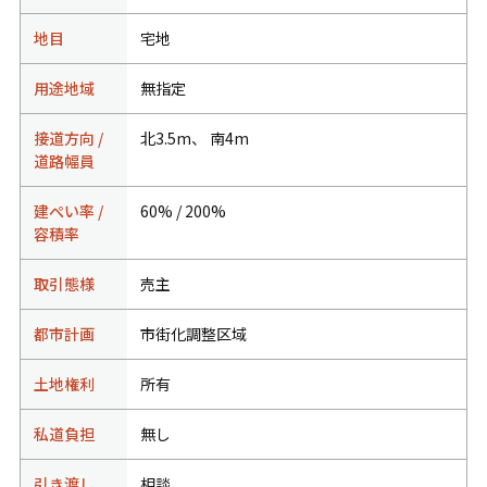
地目
宅地
用途地域
無指定
接道方向 /
北3.5m、 南4m
道路幅員
建ぺい率 /
60% / 200%
容積率
取引態様
売主
都市計画
市街化調整区域
土地権利
所有
私道負担
無し
引き渡し
相談