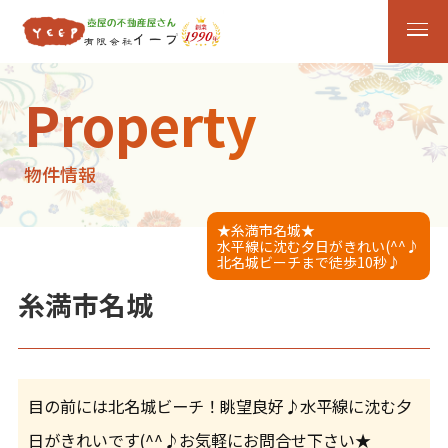
Property
物件情報
★糸満市名城★
水平線に沈む夕日がきれい(^^♪
北名城ビーチまで徒歩10秒♪
糸満市名城
目の前には北名城ビーチ！眺望良好♪水平線に沈む夕
日がきれいです(^^♪お気軽にお問合せ下さい★