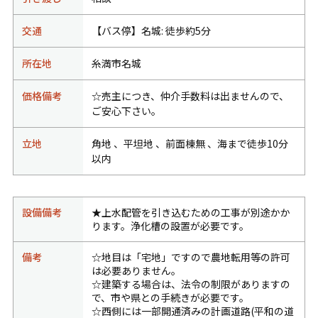
交通
【バス停】名城: 徒歩約5分
所在地
糸満市名城
価格備考
☆売主につき、仲介手数料は出ませんので、
ご安心下さい。
立地
角地 、平坦地 、前面棟無 、海まで徒歩10分
以内
設備備考
★上水配管を引き込むための工事が別途かか
ります。浄化槽の設置が必要です。
備考
☆地目は「宅地」ですので農地転用等の許可
は必要ありません。
☆建築する場合は、法令の制限がありますの
で、市や県との手続きが必要です。
☆西側には一部開通済みの計画道路(平和の道